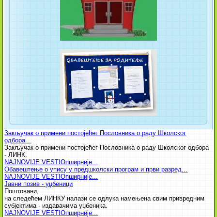
Закључак о примени постојећег Пословника о раду Школског
одбора...
Закључак о примени постојећег Пословника о раду Школског одбора
- ЛИНК.
NAJNOVIJE VESTI
Опширније...
Обавештење о упису у предшколски програм и први разред...
NAJNOVIJE VESTI
Опширније...
Јавни позив - уџбеници
Поштовани,
на следећем ЛИНКУ налази се одлука намењена свим привредним
субјектима - издавачима уџбеника.
NAJNOVIJE VESTI
Опширније...